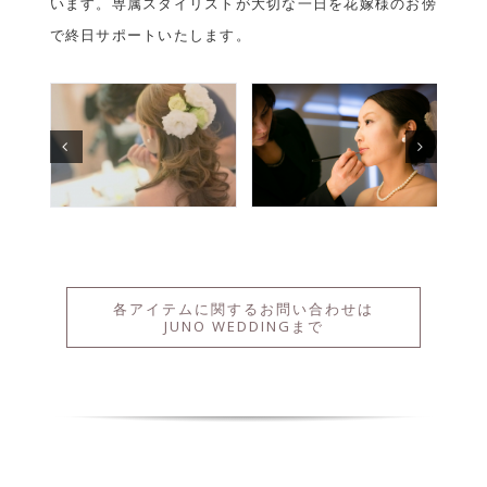
JUNO WEDDINGまで
Home | ホーム
About | プロフィール
Speciality | お薦め
Photo Wedding
Karuizawa Wedding
Maternity Wedding
Produce | 料金･流れ
Price | 料金
Work Flow | 流れ
Item | アイテム
Portfolio | ギャラリー
Blog | ブログ
Contact | ご相談
ENGLISH SITE