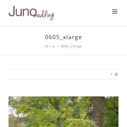
Skip
to
content
0605_xlarge
ホーム
>
0605_xlarge
前