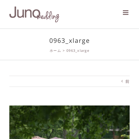
Skip
to
content
0963_xlarge
ホーム
>
0963_xlarge
前