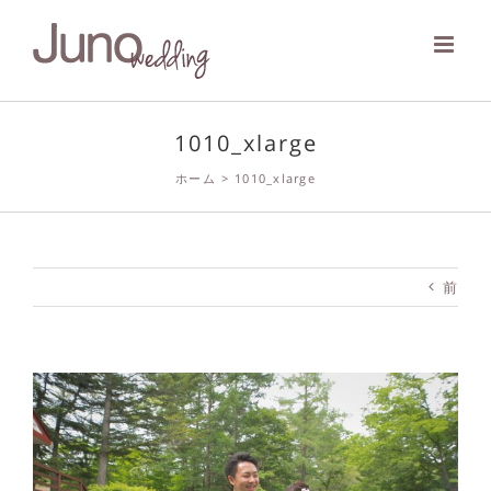
Skip
to
content
1010_xlarge
ホーム
>
1010_xlarge
前