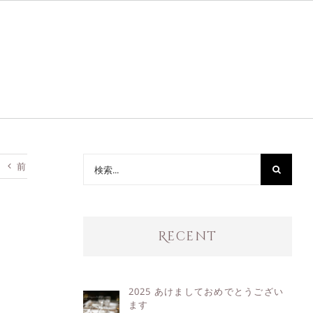
検
前
索
…
Recent
2025 あけましておめでとうござい
ます