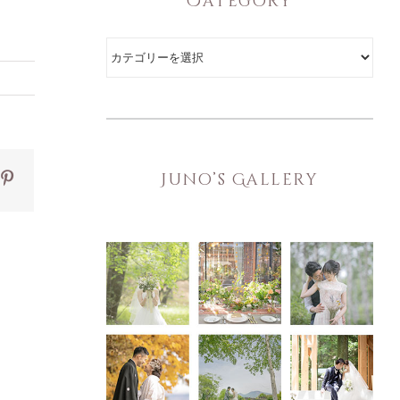
Category
Category
ok
itter
Pinterest
Juno’s Gallery