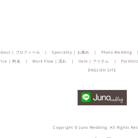
About | プロフィール
Speciality | お薦め
Photo Wedding
rice | 料金
Work Flow | 流れ
Item | アイテム
Portfo
ENGLISH SITE
Copyright © Juno Wedding. All Rights Re