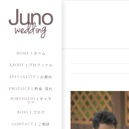
Skip
to
content
Home | ホーム
About | プロフィール
Speciality | お薦め
Produce | 料金･流れ
Portfolio | ギャラ
リー
Blog | ブログ
Contact | ご相談