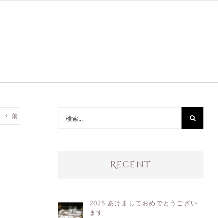
検
前
索
…
Recent
2025 あけましておめでとうござい
ます