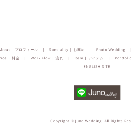
About | プロフィール
Speciality | お薦め
Photo Wedding
rice | 料金
Work Flow | 流れ
Item | アイテム
Portfo
ENGLISH SITE
Copyright © Juno Wedding. All Rights Re