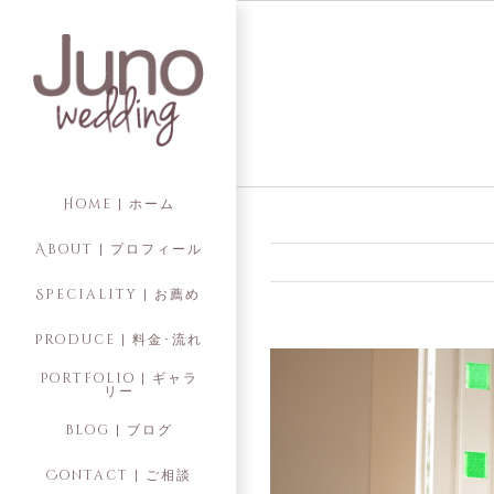
Skip
to
content
Home | ホーム
About | プロフィール
Speciality | お薦め
Produce | 料金･流れ
Portfolio | ギャラ
リー
Blog | ブログ
Contact | ご相談