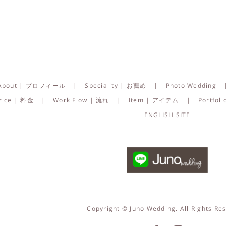
About | プロフィール
Speciality | お薦め
Photo Wedding
rice | 料金
Work Flow | 流れ
Item | アイテム
Portfo
ENGLISH SITE
Copyright © Juno Wedding. All Rights Re