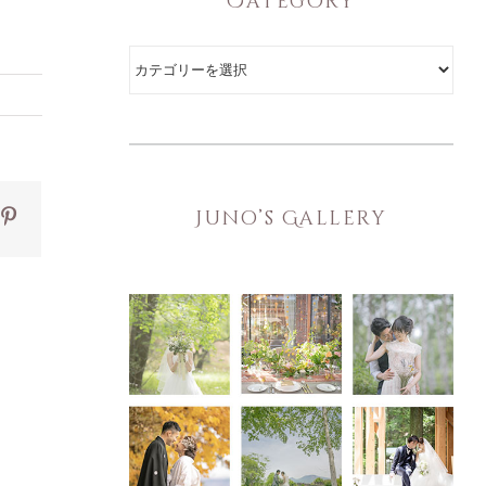
Category
Category
ok
itter
Pinterest
Juno’s Gallery