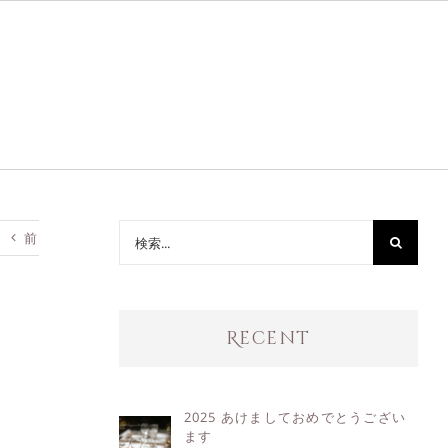
検
前
索
…
Recent
2025 あけましておめでとうござい
ます