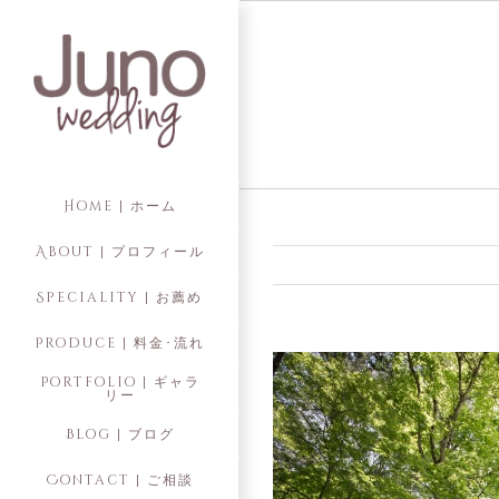
Skip
to
content
Home | ホーム
About | プロフィール
Speciality | お薦め
Produce | 料金･流れ
Portfolio | ギャラ
リー
Blog | ブログ
Contact | ご相談