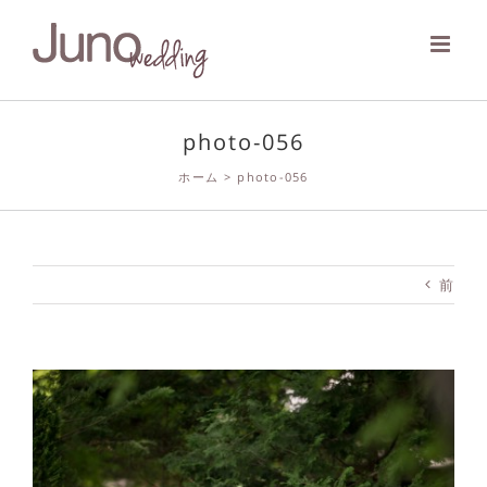
Skip
to
content
photo-056
ホーム
>
photo-056
前