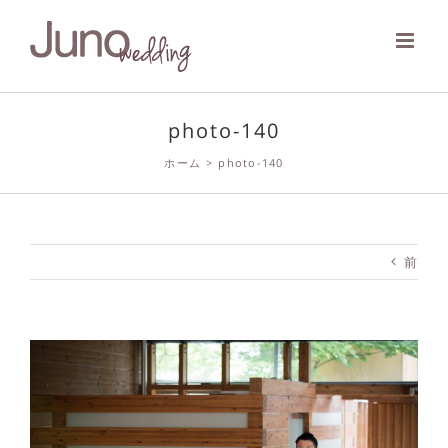
Skip
to
content
photo-140
ホーム
>
photo-140
前