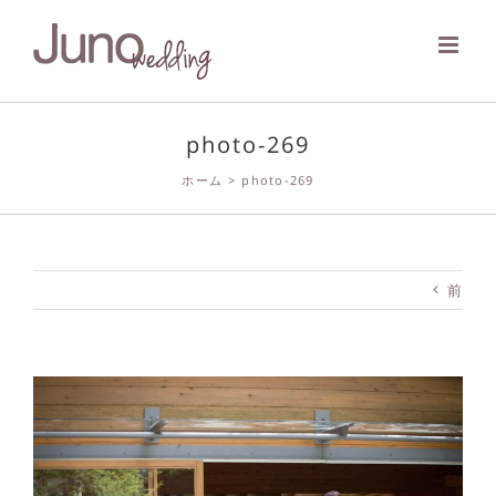
Skip
to
content
photo-269
ホーム
>
photo-269
前